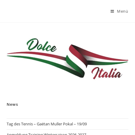
Zum
Inhalt
Menü
springen
News
Tag des Tennis – Gaëtan Muller Pokal – 19/09
Anmeldung Training Wintersaison 2026-2027